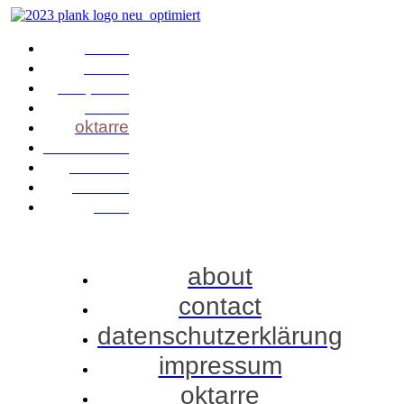
home
vision
the plank
about
oktarre
information
who is?
contact
EPK
about
contact
datenschutzerklärung
impressum
oktarre