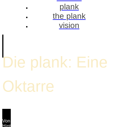
plank
the plank
vision
Die plank: Eine
Oktarre
Von der Kithara zur Oktarre: Eine etymologische Saitenreise.
Hinter dem vertrauten Wort Gitarre verbirgt sich eine